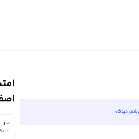
نعت فولاد در منطقه خاورمیانه، جایگاه ویژه‌ای در اقتصاد ایران د
پرکاربرد این شرکت هستند. در میان این محصولات، تیرآهن‌های IPE به دلیل کاربرد گست
لازم به ذکر است که هر شاخه تیرآهن اصفهان، طول ۱۲ مت
امتی
ود و حداقل مقدار بار برای هر بار ارسال، ۲۳ تن است.
اصف
شتن دیدگاه
3
از
5
1 نفر رای داده‌اند