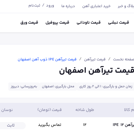
/
ورود
ثبت‌نام
لاگ و خبر
خرید اعتباری آهن
درباره ما
قیمت
نبشی
قیمت
ناودانی
قیمت
پروفیل
قیمت
ورق
/
/
فحه نخست
قیمت تیر‌آهن
قیمت تیرآهن IPE ذوب آهن اصفهان
یمت تیرآهن اصفهان
زمان حمل و بارگیری: 1 الی 2 روز کاری
محل بارگیری: اصفهان
به‌روزرسانی: دیروز
م کالا
طول شاخه
قیمت (تومان)
نوسان
آهن IPE
12
12
تماس بگیرید
ثابت