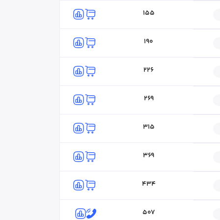
155
190
ه
مژگان نباتی
۰۴۱-۴۱۸۰
۰۴۱-۴۱۸۰
کارشناس فروش
226
269
315
369
434
507