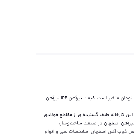
قیمت تیرآهن IPE تیرآهن IPE ذوب آهن اصفهان در تاریخ پنجشنبه ۱۵ مرداد ۱۴۰۵، به ازای هر کیلو بین 71700 تا 111000 تومان متغیر است. قیمت تیرآهن IPE تیرآهن
این کارخانه طیف گسترده‌ای از مقاطع فولادی
 تیرآهن اصفهان در صنعت ساخت‌وساز،
یرآهن ذوب آهن اصفهان، مشخصات فنی و انواع