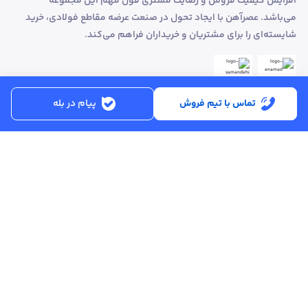
افزایش کیفیت فروش و رضایت مشتری قول مهم این مجموعه
می‌باشد. عصرآهن با ایجاد تحول در صنعت عرضه مقاطع فولادی، خرید
شایسته‌ای را برای مشتریان و خریداران فراهم می‌کند.
تماس با تیم فروش
پیام در بله
ساعت کاری:
شنبه تا پنجشنبه از ساعت 8:30 تا 17:00
کد پستی :
۵۱۵۶۹۱۳۶۱۶
تماس با پشتیبانی :
۳۳۲۵۰۲۸۰ - ۰۴۱
ایمیل :
info@asreahan.com
آدرس :
تبریز، خیابان امام، فلکه دانشگاه، برج بلور، طبقه ۶ واحد B
، دفتر فروش
عصرآهن