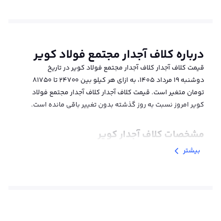
درباره
کلاف آجدار مجتمع فولاد کویر
قیمت کلاف آجدار کلاف آجدار مجتمع فولاد کویر در تاریخ
دوشنبه ۱۹ مرداد ۱۴۰۵، به ازای هر کیلو بین 24700 تا 81750
تومان متغیر است. قیمت کلاف آجدار کلاف آجدار مجتمع فولاد
کویر امروز نسبت به روز گذشته بدون تغییر باقی مانده است.
مشخصات کلاف آجدار کویر
بیشتر
برای خرید کلاف آجدار، به دقت ویژگی‌ها و مشخصات این
محصول را باید مورد بررسی قرار دهید. سایز کلاف آجدار بر
اساس قطر مقطع دایره‌ای آن‌ها تعیین می‌شود. این محصول
با قطرهای مختلف از ۵.۵ تا ۱۶ میلی‌متر تولید می‌شود، اما باید
توجه داشت که سایزهای بزرگتر از ۱۲ میلی‌متر نیاز به سفارشی
کردن در کارخانه دارند و به صورت عمومی تولید نمی‌شوند.