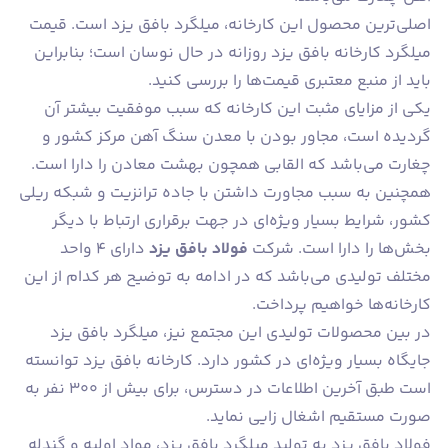
اصلی‌ترین محصول این کارخانه، میلگرد بافق یزد است. قیمت
میلگرد کارخانه بافق یزد روزانه در حال نوسان است؛ بنابراین
باید از منبع معتبری قیمت‌ها را بررسی کنید.
یکی از مزایای مثبت این کارخانه که سبب موفقیت بیشتر آن
گردیده است، مجاور بودن با معدن سنگ آهن مرکز کشور و
چغارت می‌باشد که القابی همچون بهشت معادن را دارا است.
همچنین به سبب مجاورت داشتن با جاده ترانزیت و شبکه ریلی
کشور، شرایط بسیار ویژه‌ای در جهت برقراری ارتباط با دیگر
بخش‌ها را دارا است. شرکت
فولاد بافق یزد
دارای 4 واحد
مختلف تولیدی می‌باشد که در ادامه به توضیح هر کدام از این
کارخانه‌ها خواهیم پرداخت.
در بین محصولات تولیدی این مجتمع نیز، میلگرد بافق یزد
جایگاه بسیار ویژه‌ای در کشور دارد. کارخانه بافق یزد توانسته
است طبق آخرین اطلاعات در دسترس، برای بیش از 300 نفر به
صورت مستقیم اشغال زایی نماید.
فولاد بافق یزد به تولید میلگرد بافق یزد، مواد اولیه و گندله