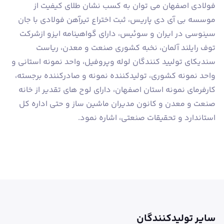
فولادی اصفهان می توان به كسب نشان طلای كيفيت از
موسسه بی آی دی پاريس، ثبت اختراع تیرآهن فولادی با جان
سينوسی در ايران و سوئيس، دارای گواهينامه ایزو ازشرکت
توف رايلند آلمان، نخبه کشوری صنعت و معدن، رياست
سنديكای تولييد كنندگان لوله وپروفيل، واحد نمونه استانی و
واحد نمونه كشوری، تولیدكننده نمونه و صادركننده برجسته،
كارفرمای نمونه استان اصفهان، دارای لوح های تقدیر از خانه
صنعت و معدن و كانون مديران ماشين ساز و حتی اداره كل
استاندارد و تحقيقات صنعتی، اشاره نمود.
سایر تولیدکنندگان