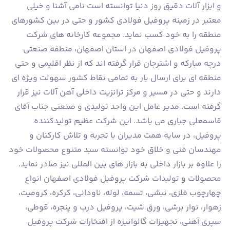
و ابزار آلات دقيق روز دنيا توانسته است نامی آشنا و خیلی
معتبر در زمينه پروفیل فولادی کشور و حتی در بین کشورهای
منطقه را به خود كسب نماید. مجموعه كارخانه های شركت
پروفیل فولادی اصفهان در استان اصفهان، منطقه صنعتی
درچه مباركه و اشترجان قرار گرفته اند كه از نظر اقلیمی و حتی
منطقه ای برای ارسال بار به تمامی نقاط كشور سهولت ویژه ای
دارند و حتی در مسیر و مرکز ترانزیت داخلی آهن آلات نیز قرار
گرفته است. مدیر عامل این واحد تولیدی و صنعتی جناب آقای
قاسمعلی جباری می باشد. این شرکت عظیم تولیدکننده
پروفیل، در سایه همت مدیران با تجربه و تلاش کارکنان و
مهندسان فنی و خلاق خود توانسته سبد متنوع محصولات خود
را علاوه بر بازار داخلی به بازار های بین المللی نیز صادر نماید.
محصولات و تولیدات شرکت پروفیل فولادی اصفهان انواع
چهارچوب فلزی، نبشی، تسمه، لوله، ناودانی، کرکره، کرومیت،
زهوار، نوار برشی، ورق شیت، پروفیل درب و پنجره، قوطی،
سپری آهنی، تجهیزات گالوانیزه از افتخارات شركت پروفیل