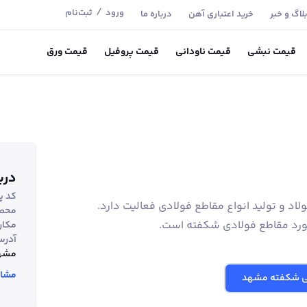
/
ورود
ثبت‌نام
لاگ و خبر
خرید اعتباری آهن
درباره ما
قیمت
نبشی
قیمت
ناودانی
قیمت
پروفیل
قیمت
ورق
درب
کد پ
عه در صنعت فولاد و تولید انواع مقاطع فولادی فعالیت دارد.
محصو
نورد مقاطع فولادی شکفته است.
مکان
آدرس
مشهد
مشاه
ی شکفته مشهد