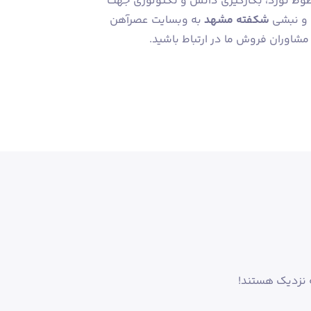
خطوط نورد، بکارگیری دانش و تکنولوژی جهت
 و نبشی
شکفته مشهد
به وبسایت عصرآهن
 نزدیک هستند!