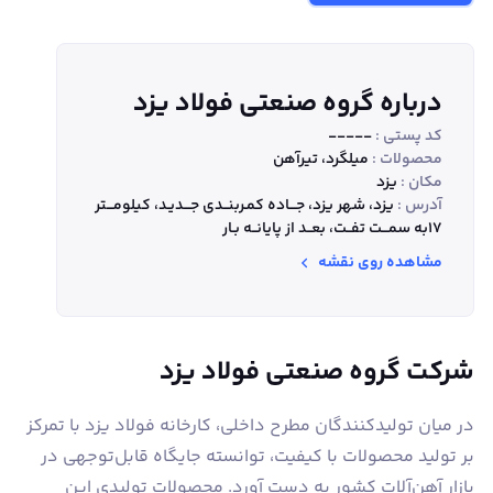
درباره گروه صنعتی فولاد یزد
کد پستی :
-----
محصولات :
میلگرد، تیر‌آهن
مکان :
یزد
آدرس :
‬۱۷به‭ ‬سمـــت‭ ‬تفــت،‭ ‬بعــد‭ ‬از‭ ‬پایانــه‭ ‬بـار‭ ‬
مشاهده روی نقشه
شرکت گروه صنعتی فولاد یزد
در میان تولیدکنندگان مطرح داخلی، کارخانه فولاد یزد با تمرکز
بر تولید محصولات با کیفیت، توانسته جایگاه قابل‌توجهی در
بازار آهن‌آلات کشور به دست آورد. محصولات تولیدی این