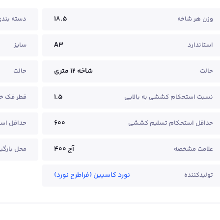
18.5
وزن هر شاخه
دسته بند
A3
استاندارد
سایز
شاخه ۱۲ متری
حالت
حالت
1.5
نسبت استحکام کششی به بالایی
قطر فک 
600
حداقل استحکام تسلیم کششی
حداقل است
آج ۴۰۰
علامت مشخصه
محل بارگی
نورد کاسپین (فراطرح نورد)
تولیدکننده