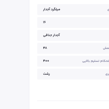
میلگرد آجدار
ی
16
آجدار جناقی
48
خمش
400
حکام تسلیم بالایی
رشت
ری