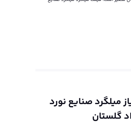
از
میلگرد صنایع نورد
د گلستان