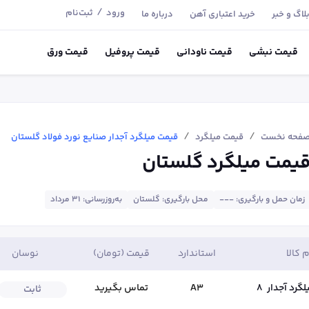
/
ورود
ثبت‌نام
لاگ و خبر
خرید اعتباری آهن
درباره ما
قیمت
نبشی
قیمت
ناودانی
قیمت
پروفیل
قیمت
ورق
/
/
فحه نخست
قیمت میلگرد
قیمت میلگرد آجدار صنایع نورد فولاد گلستان
یمت میلگرد گلستان
زمان حمل و بارگیری: ---
محل بارگیری: گلستان
به‌روزرسانی: ۳۱ مرداد
م کالا
استاندارد
قیمت (تومان)
نوسان
لگرد آجدار
8
A3
تماس بگیرید
ثابت