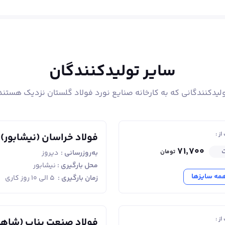
سایر تولیدکنندگان
لیدکنندگانی که به کارخانه صنایع نورد فولاد گلستان نزدیک هستند
ز :
فولاد خراسان (نیشابور)
۷۱٬۷۰۰
ت
تومان
به‌روزرسانی :
دیروز
محل بارگیری :
نیشابور
مه سایزها
زمان بارگیری :
۵ الی ۱۰ روز کاری
ز :
فولاد صنعت بناب (شاه