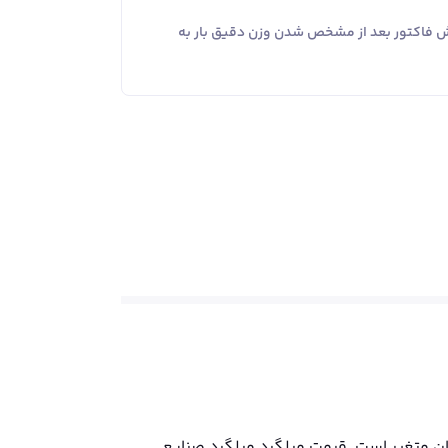
یش فاکتور بعد از مشخص شدن وزن دقیق بار به
لگرد صنایع نورد فولاد گلستان در تاریخ جمعه ۱۶ مرداد ۱۴۰۵، به ازای هر کیلو بین 26100 تا 26100 تومان متغیر است. قیمت میلگرد میلگرد صنایع