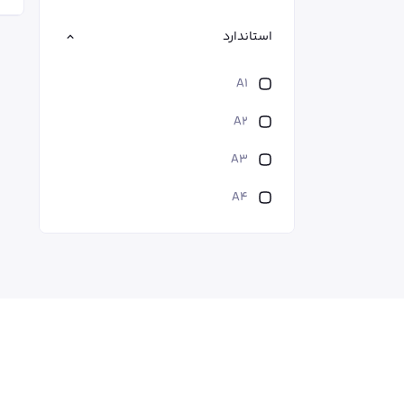
استاندارد
A1
A2
A3
A4