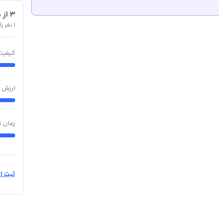
3
از
5
1 نفر رای داده‌اند
کیفیت
ارزش 
زمان ت
ثبت ام