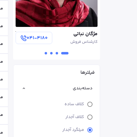
می
می
آرمین سروی
سهیلا ل
۰۴۱-۴۱۸۰
۰۴۱-۴۱۸۰
مدير فروش
کارشناس
می
می
فیلترها
می
دسته‌بندی
می
کلاف ساده
می
کلاف آجدار
میلگرد آجدار
می