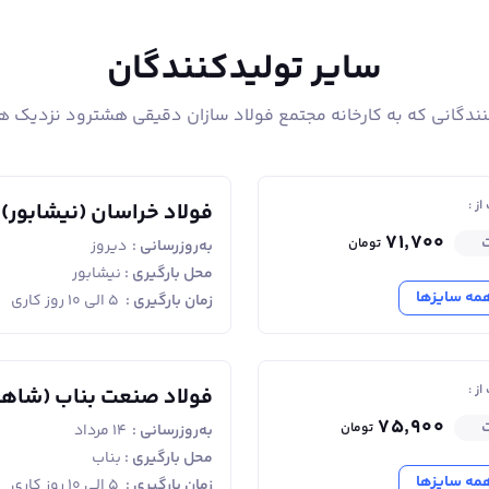
از این رو توصیه می‌شود تا حد امکان از انجام عملیات جوشکار
سایر تولیدکنندگان
املا ممنوع بوده و برای اتصال میلگردها در ستون‌بندی نیز بهتر اس
نندگانی که به کارخانه مجتمع فولاد سازان دقیقی هشترود نزدیک ه
شود. میلگرد هشترود با استانداردA3 ، دارای درصد تغییر شکل پایین (حدود 
با استاندارد A2 و A3 نیز جهت مسلح کردن بتن و افزایش مقاومت آن در کارهای ساختما
ز :
 و ارزیابی کنیم.
فولاد خراسان (نیشابور)
۷۱٬۷۰۰
ت
تومان
به‌روزرسانی :
دیروز
محل بارگیری :
نیشابور
مه سایزها
زمان بارگیری :
۵ الی ۱۰ روز کاری
ز :
فولاد صنعت بناب (شاه
۷۵٬۹۰۰
ت
تومان
به‌روزرسانی :
۱۴ مرداد
بناب)
محل بارگیری :
بناب
مه سایزها
زمان بارگیری :
۵ الی ۱۰ روز کاری