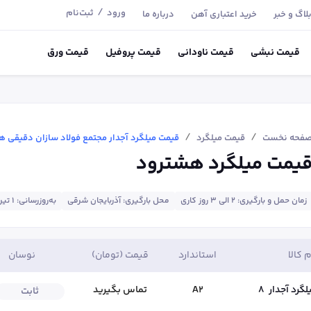
/
ورود
ثبت‌نام
لاگ و خبر
خرید اعتباری آهن
درباره ما
قیمت
نبشی
قیمت
ناودانی
قیمت
پروفیل
قیمت
ورق
/
/
فحه نخست
قیمت میلگرد
قیمت میلگرد آجدار مجتمع فولاد سازان دقیقی 
یمت میلگرد هشترود
زمان حمل و بارگیری: 2 الی 3 روز کاری
محل بارگیری: آذربایجان شرقی
به‌روزرسانی: ۱ تیر
م کالا
استاندارد
قیمت (تومان)
نوسان
لگرد آجدار
8
A2
تماس بگیرید
ثابت