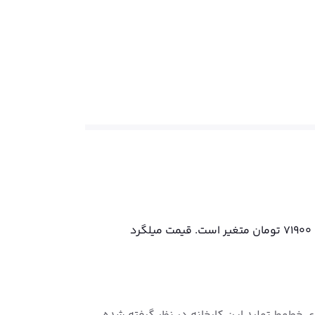
قیمت میلگرد میلگرد مجتمع فولاد سازان دقیقی هشترود در تاریخ جمعه ۱۶ مرداد ۱۴۰۵، به ازای هر کیلو بین 66500 تا 71900 تومان متغیر است. قیمت میلگرد