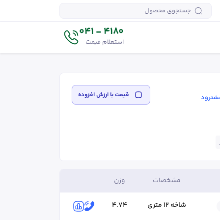
4180 - 041
استعلام قیمت
قیمت‌ با ارزش افزوده
هشترود
مشخصات
وزن
شاخه ۱۲ متری
4.74