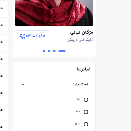
می
می
آرمین سروی
سهیلا ل
۰۴۱-۴۱۸۰
۰۴۱-۴۱۸۰
مدير فروش
کارشناس
می
می
فیلترها
می
استاندارد
می
A1
می
A2
A3
می