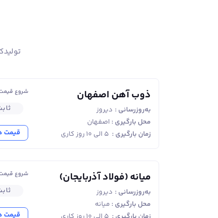
نگردد. با توجه به اینکه میلگردهای گرید A3 این کارخانه، بسیار شکننده و خشک می باشد، لذا ممنوعیت جوشکاری برای این نوع از میلگردها نیز وجود دارد.
به همین علت عملیات خم و راست کردن برای آن‌ها ک
تولیدک
شکل این محصول در زوایای تند اجتناب کرد.
میلگرد هشترود 
شروع قیمت ا
ذوب آهن اصفهان
نیز، بایستی آج‌های حک شده روی محصول را بررسی
ثاب
به‌روزرسانی :
دیروز
باشد.
محل بارگیری :
اصفهان
قیمت ه
زمان بارگیری :
۵ الی ۱۰ روز کاری
شروع قیمت ا
میانه (فولاد آذربایجان)
ثاب
به‌روزرسانی :
دیروز
محل بارگیری :
میانه
قیمت ه
زمان بارگیری :
۵ الی ۱۰ روز کاری