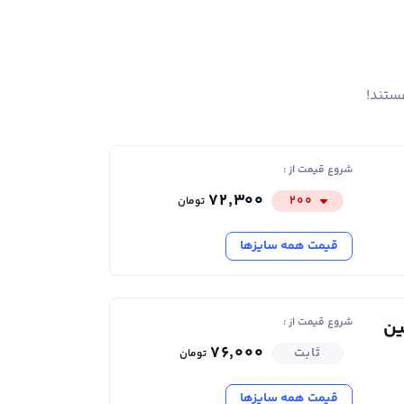
ی روی سطح میلگردهای A2 تولیدی این کارخانه اجتناب گردد تا موجب بروز اشکال در فرآیندهای بعدی
ت از ابزارآلات به جای جوشکاری کمک گرفته
ستند!
14 درصد) به علت کربن بیشتر در ترکیبات آن می باشد. به همین علت بایستی از تغییر
نی و عمرانی استفاده می شود. برای تشخیص نوع میلگرد
شروع قیمت از :
آج‌های مارپیچی دور تا دور شاخه میلگرد، نشان دهنده میلگرد نوع دو یا A2 و آج های جناغی شکل هفت هشتی شکل، نشان دهنده میلگرد نوع سه یا A3 می
۷۲٬۳۰۰
۲۰۰
تومان
قیمت همه سایزها
شروع قیمت از :
ین
۷۶٬۰۰۰
ثابت
تومان
قیمت همه سایزها