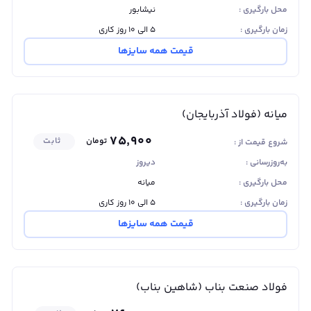
جاری ۳۴۰۰ کیلوگرم بر سانتی‌متر مربع و تنش گسیختگی
محل بارگیری :
نیشابور
۵۰۰۰ کیلوگرم بر سانتی‌متر مربع، مقاومت زیادی در برابر
زمان بارگیری :
۵ الی ۱۰ روز کاری
نیروهای کششی و خمشی از خود نشان می‌دهد. تغییر شکل
قیمت همه سایزها
پلاستیکی میلگرد سیرجان در سایز ۸، ۱۸ درصد بوده و برای
استفاده در سازه‌هایی که تحت تغییر شکل‌های پلاستیکی
شدید قرار می‌گیرند، مناسب نیست. آج‌های مارپیچی این
میلگرد، چسبندگی بسیار خوبی را با بتن ایجاد کرده و در نتیجه
میانه (فولاد آذربایجان)
مقاومت کششی مجموعه بتن آرمه را به میزان قابل توجهی
۷۵٬۹۰۰
افزایش می‌دهد.
تومان
ثابت
شروع قیمت از :
به‌روزرسانی :
دیروز
محل بارگیری :
میانه
زمان بارگیری :
۵ الی ۱۰ روز کاری
قیمت همه سایزها
میلگرد ۱۰ سیرجان
فولاد صنعت بناب (شاهین بناب)
میلگرد ۱۰ سیرجان مطابق با استانداردهای A۲ و A۳ تولید
می‌شود و وزنی حدود ۶ کیلوگرم در گرید A۲ و حدود ۷.۴