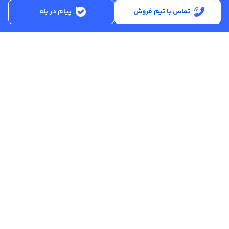
قیمت همه سایزها
تماس با تیم فروش
پیام در بله
قیمت آهن آلات
لینک‌های کاربردی
با عصرآهن
عصرآهن، بازار اینترنتی آهن و فولاد است و ارائه لحظه‌ای قیمت روز آهن،
افزایش کیفیت فروش و رضایت مشتری قول مهم این مجموعه
می‌باشد. عصرآهن با ایجاد تحول در صنعت عرضه مقاطع فولادی، خرید