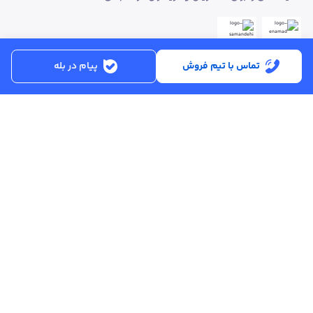
تماس با تیم فروش
پیام در بله
ساعت کاری:
شنبه تا پنجشنبه از ساعت 8:30 تا 17:00
کد پستی :
۵۱۵۶۹۱۳۶۱۶
تماس با پشتیبانی :
۳۳۲۵۰۲۸۰ - ۰۴۱
ایمیل :
info@asreahan.com
آدرس :
تبریز، خیابان امام، فلکه دانشگاه، برج بلور، طبقه ۶ واحد B
، دفتر فروش
عصرآهن