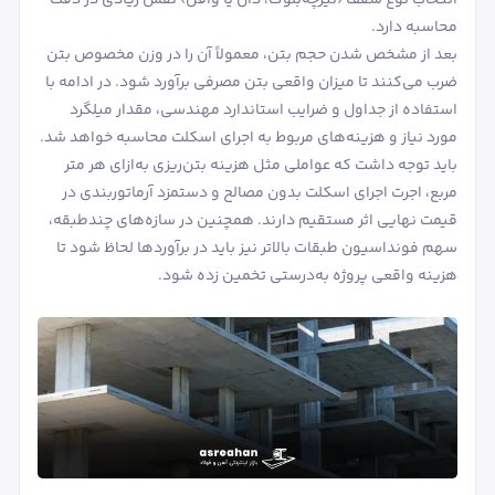
انتخاب نوع سقف (تیرچه‌بلوک، دال یا وافل) نقش زیادی در دقت
محاسبه دارد.
بعد از مشخص شدن حجم بتن، معمولاً آن را در وزن مخصوص بتن
ضرب می‌کنند تا میزان واقعی بتن مصرفی برآورد شود. در ادامه با
استفاده از جداول و ضرایب استاندارد مهندسی، مقدار میلگرد
مورد نیاز و هزینه‌های مربوط به اجرای اسکلت محاسبه خواهد شد.
باید توجه داشت که عواملی مثل هزینه بتن‌ریزی به‌ازای هر متر
مربع، اجرت اجرای اسکلت بدون مصالح و دستمزد آرماتوربندی در
قیمت نهایی اثر مستقیم دارند. همچنین در سازه‌های چندطبقه،
سهم فونداسیون طبقات بالاتر نیز باید در برآوردها لحاظ شود تا
هزینه واقعی پروژه به‌درستی تخمین زده شود.