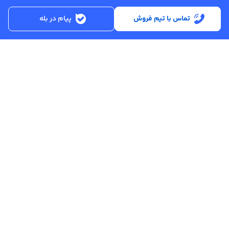
تماس با تیم فروش
پیام در بله
ساعت کاری:
شنبه تا پنجشنبه از ساعت 8:30 تا 17:00
کد پستی :
۵۱۵۶۹۱۳۶۱۶
تماس با پشتیبانی :
۳۳۲۵۰۲۸۰ - ۰۴۱
ایمیل :
info@asreahan.com
آدرس :
تبریز، خیابان امام، فلکه دانشگاه، برج بلور، طبقه ۶ واحد B
، دفتر فروش
عصرآهن
تمامی حقوق مادی و معنوی این سامانه متعلق به شرکت نوآوران تجارت
عصر صنعت آهن (
عصرآهن
) می باشد.