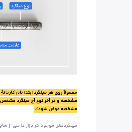
معمولاً روی هر میلگرد ابتدا نام کارخانۀ
مشخصه و در آخر نوع آج میلگرد مشخص 
مشخصه عوض شود).