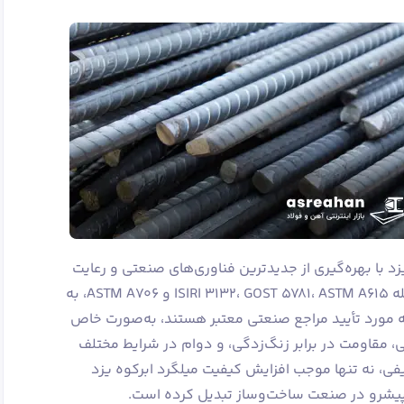
د با بهره‌گیری از جدیدترین فناوری‌های صنعتی و رعایت
دقیق استانداردهای معتبر جهانی، از جمله ISIRI 3132، GOST 5781، ASTM A615 و ASTM A706، به
که مورد تأیید مراجع صنعتی معتبر هستند، به‌صورت خاص
قاومت در برابر زنگ‌زدگی، و دوام در شرایط مختلف
کیفی، نه تنها موجب افزایش کیفیت میلگرد ابرکوه یزد
 پیشرو در صنعت ساخت‌وساز تبدیل کرده است.