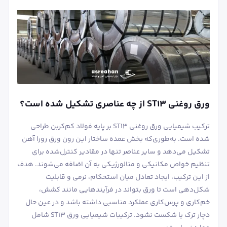
ورق روغنی ST13 از چه عناصری تشکیل شده است؟
ترکیب شیمیایی ورق روغنی ST13 بر پایه فولاد کم‌کربن طراحی
شده است. به‌طوری‌که بخش عمده ساختار این رون ورق رورا آهن
تشکیل می‌دهد و سایر عناصر تنها در مقادیر کنترل‌شده برای
تنظیم خواص مکانیکی و متالورژیکی به آن اضافه می‌شوند. هدف
از این ترکیب، ایجاد تعادل میان استحکام، نرمی و قابلیت
شکل‌دهی است تا ورق بتواند در فرآیندهایی مانند کشش،
خم‌کاری و پرس‌کاری عملکرد مناسبی داشته باشد و در عین حال
دچار ترک یا شکست نشود. ترکیبات شیمیایی ورق ST13 شامل