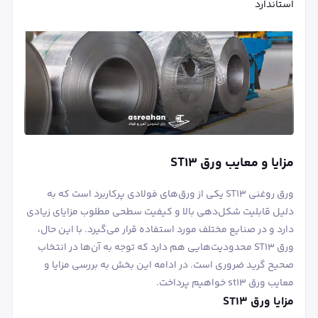
استاندارد
مزایا و معایب ورق ST13
ورق روغنی ST13 یکی از ورق‌های فولادی پرکاربرد است که به
دلیل قابلیت شکل‌دهی بالا و کیفیت سطحی مطلوب مزایای زیادی
دارد و در صنایع مختلف مورد استفاده قرار می‌گیرد. با این حال،
ورق ST13 محدودیت‌هایی هم دارد که توجه به آن‌ها در انتخاب
صحیح گرید ضروری است. در ادامه این بخش به بررسی مزایا و
معایب ورق st13 خواهیم پرداخت.
مزایا ورق ST13