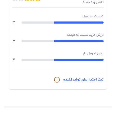
1 نفر رای داده‌اند
محاسبات فنی پروژه می‌شود. کلیه مراحل تولید زیر نظر واحد
کنترل کیفیت و با انجام آزمون‌های تخصصی در هر مرحله انجام
کیفیت محصول
می‌شود تا محصول نهایی، از نظر کیفیت در بالاترین سطح
3
ممکن قرار گیرد.
ارزش خرید نسبت به قیمت
3
زمان تحویل بار
3
ثبت امتیاز برای تولیدکننده