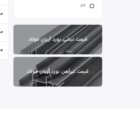
A4
می
می
قیمت نبشی نورد آریان فولاد
می
قیمت تیر‌آهن نورد آریان فولاد