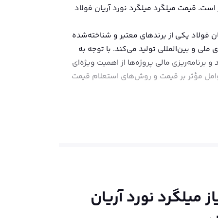
د در تاریخ شنبه ۱۷ مرداد ۱۴۰۵، به ازای هر کیلو بین 60800 تا 86600 تومان متغیر است. قیمت میلگرد میلگرد نورد آریان فولاد
ان فولاد یکی از برندهای معتبر و شناخته‌شده
ی و بین‌المللی تولید می‌کند. با توجه به
 برنامه‌ریزی مالی پروژه‌ها از اهمیت ویژه‌ای
امل مؤثر بر قیمت و روش‌های استعلام قیمت
و با بهره‌گیری از تجهیزات پیشرفته‌ای از شرکت‌های برجسته‌ای همچون MANNESMANN DEMAG آلمان، NNK ژاپن، و
لگردهای آریان فولاد در سایزهای ۱۰ تا ۲۵ میلی‌متر و در گریدهای A2 و A3، عرضه می‌شوند و به‌خاطر ویژگی‌هایی همچون مقاومت
تحت نظارت دقیق کنترل کیفیت قرار دارد که
موله صادر می‌شود، که موجب افزایش اطمینان
از
میلگرد نورد آریان