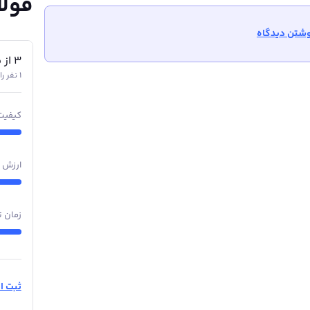
فولا
شتن دیدگاه
3
از
5
1 نفر رای داده‌اند
کیفیت
ارزش 
زمان ت
ثبت ام