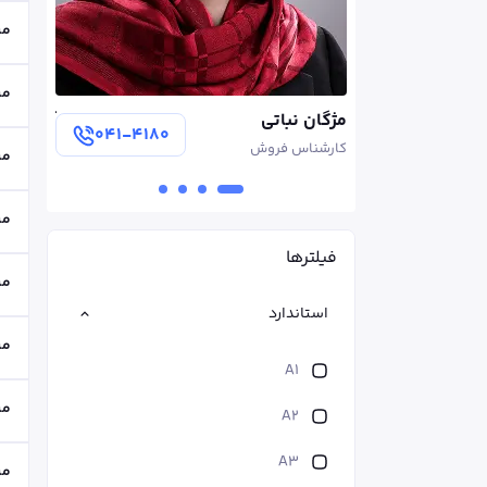
می
می
آرمین سروی
سهیلا ل
۰۴۱-۴۱۸۰
۰۴۱-۴۱۸۰
مدير فروش
کارشناس
می
می
فیلترها
می
استاندارد
می
A1
می
A2
A3
می