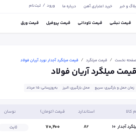
/
ورود
ثبت‌نام
لاگ و خبر
خرید اعتباری آهن
درباره ما
قیمت
نبشی
قیمت
ناودانی
قیمت
پروفیل
قیمت
ورق
/
/
فحه نخست
قیمت میلگرد
قیمت میلگرد آجدار نورد آریان فولاد
یمت میلگرد آریان فولاد
زمان حمل و بارگیری: سریع
محل بارگیری: البرز
به‌روزرسانی: ۱۵ مرداد
م کالا
استاندارد
قیمت (تومان)
نوسان
۷۰٬۲۰۰
لگرد آجدار
10
A2
ثابت