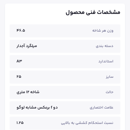
مشخصات فنی محصول
46.5
وزن هر شاخه
میلگرد آجدار
دسته بندی
A3
استاندارد
25
سایز
شاخه ۱۲ متری
حالت
دو f برعکس مشابه لوگو
علامت اختصاری
1.25
نسبت استحکام کششی به بالایی