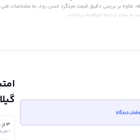
له، علاوه بر بررسی دقیق قیمت میلگرد حسن رود، به مشخصات فنی ا
ت به سایر برندها خواهیم پرداخت.
لان
است که با تکیه بر فناوری روز و رعایت کامل استانداردهای ملی و
یدهای A2 و A3 و در سایزهای پرکاربرد ۸ تا ۲۰ میلی‌متر به بازار عرضه می‌گردند و با برخورداری
سطح میلگردهای حسن رود در گرید A3 دارای آج‌های جناقی شکل و در گرید 
سازه را در برابر ترک‌خوردگی و شکست افزایش داده و استحکام کلی 
امتی
نداردهای جدول اشتال و معیارهای صنعتی تنظیم شده است. علاوه‌برا
گیلا
شتن دیدگاه
3
از
5
1 نفر رای داده‌اند