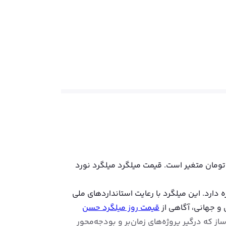
مت میلگرد میلگرد نورد فولاد گیلان(حسن رود) در تاریخ جمعه ۱۶ مرداد ۱۴۰۵، به ازای هر کیلو بین 76000 تا 78600 تومان متغیر است. قیمت میلگرد میلگرد نورد
دارد. این میلگرد با رعایت استانداردهای ملی
 و جهانی، آگاهی از
قیمت روز میلگرد حسن
از که درگیر پروژه‌های زمان‌بر و بودجه‌محور