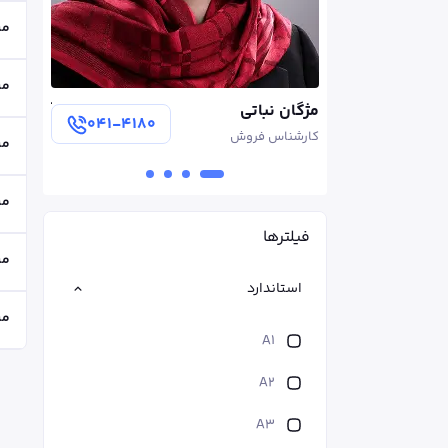
می
می
آرمین سروی
سهیلا ل
۰۴۱-۴۱۸۰
۰۴۱-۴۱۸۰
مدير فروش
کارشناس
می
می
فیلترها
می
استاندارد
می
A1
A2
A3