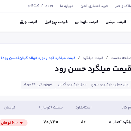
/
ورود
ثبت‌نام
لاگ و خبر
خرید اعتباری آهن
درباره ما
قیمت
نبشی
قیمت
ناودانی
قیمت
پروفیل
قیمت
ورق
/
/
فحه نخست
قیمت میلگرد
قیمت میلگرد آجدار نورد فولاد گیلان(حسن رود)
یمت میلگرد حسن رود
زمان حمل و بارگیری: سریع
محل بارگیری: گیلان
به‌روزرسانی: ۱۴ مرداد
م کالا
استاندارد
قیمت (تومان)
نوسان
۷۰٬۷۴۰
لگرد آجدار
8
A2
۱۰۰
تومان