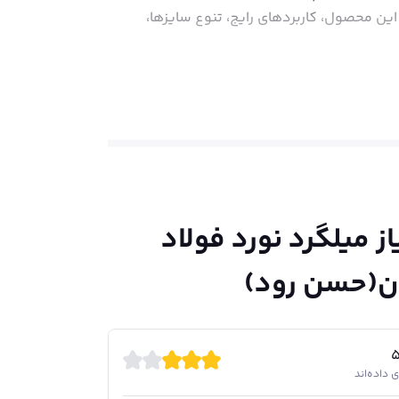
ین محصول، کاربردهای رایج، تنوع سایزها،
 بین‌المللی تولید می‌شود. این میلگردها در
 از مشخصات مکانیکی مطلوب، نیاز طیف وسیعی از پروژه‌های عمرانی
A2 دارای آج‌های مارپیچی شکل است که با فاصله‌گذاری استاندارد طراحی شده و اتصال
ساختمان را بهبود می‌بخشد. همچنین، لازم به
از
میلگرد نورد فولاد
ین، تمامی مراحل تولید این میلگرد تحت
ن(حسن رود)