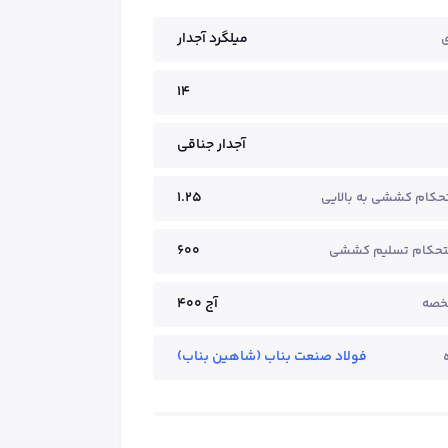
میلگرد آجدار
ی
14
آجدار جناقی
1.25
حکام کششی به بالایی
600
تحکام تسلیم کششی
آج ۴۰۰
خصه
فولاد صنعت بناب (شاهین بناب)