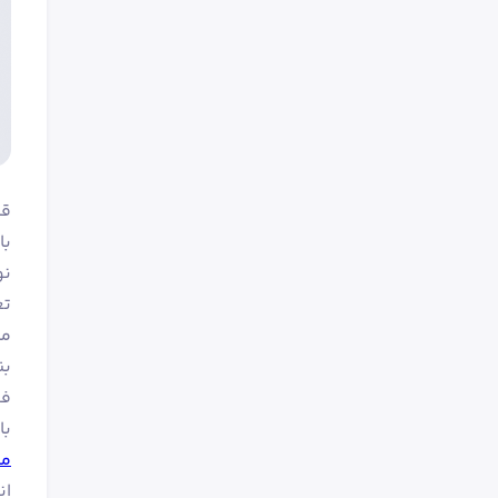
قیمت 
با
تغ
فو
با ت
می
ان