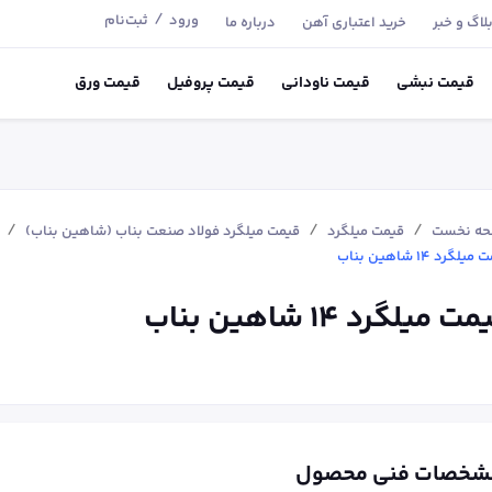
/
ورود
ثبت‌نام
لاگ و خبر
خرید اعتباری آهن
درباره ما
قیمت
نبشی
قیمت
ناودانی
قیمت
پروفیل
قیمت
ورق
/
/
/
ه نخست
قیمت میلگرد
قیمت میلگرد فولاد صنعت بناب (شاهین بناب)
یلگرد 14 شاهین بناب
ت میلگرد 14 شاهین بناب
شخصات فنی محصول