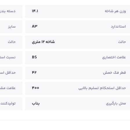
14.1
وزن هر شاخه
دسته بند
A3
استاندارد
سایز
شاخه ۱۲ متری
حالت
حالت
BS
علامت اختصاری
نسبت است
42
قطر فک خمش
حداقل اس
400
حداقل استحکام تسلیم بالایی
علامت مش
بناب
محل بارگیری
تولیدکننده