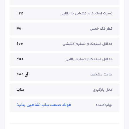
1.25
نسبت استحکام کششی به بالایی
48
قطر فک خمش
600
حداقل استحکام تسلیم کششی
400
حداقل استحکام تسلیم بالایی
آج ۴۰۰
علامت مشخصه
بناب
محل بارگیری
فولاد صنعت بناب (شاهین بناب)
تولیدکننده