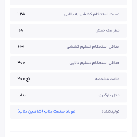
1.25
نسبت استحکام کششی به بالایی
168
قطر فک خمش
600
حداقل استحکام تسلیم کششی
400
حداقل استحکام تسلیم بالایی
آج ۴۰۰
علامت مشخصه
بناب
محل بارگیری
فولاد صنعت بناب (شاهین بناب)
تولیدکننده