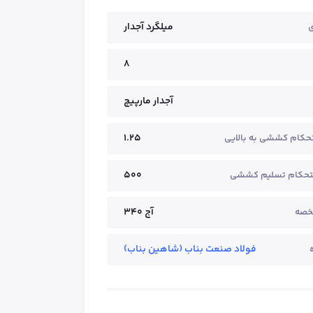
میلگرد آجدار
ی
8
آجدار مارپیچ
1.25
حکام کششی به بالایی
500
تحکام تسلیم کششی
آج ۳۴۰
خصه
فولاد صنعت بناب (شاهین بناب)