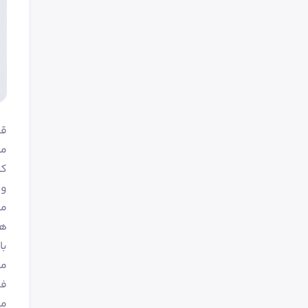
قیمت م
ما
و 
همچنین می
می
ف
مش