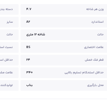
4.7
وزن هر شاخه
دسته بند
A2
استاندارد
سایز
شاخه ۱۲ متری
حالت
حالت
BS
علامت اختصاری
نسبت است
24
قطر فک خمش
حداقل اس
340
حداقل استحکام تسلیم بالایی
علامت مش
بناب
محل بارگیری
تولیدکننده