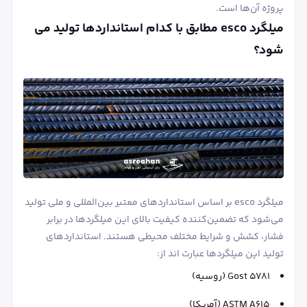
پروژه آن‌ها است.
میلگرد esco مطابق با کدام استانداردها تولید می
شود؟
میلگرد esco بر اساس استانداردهای معتبر بین‌المللی و ملی تولید
می‌شود که تضمین‌کننده کیفیت بالای این میلگردها در برابر
فشار، کشش و شرایط مختلف محیطی هستند. استانداردهای
تولید این میلگردها عبارت اند از:
Gost 5781 (روسیه)
ASTM A615 (آمریکا)