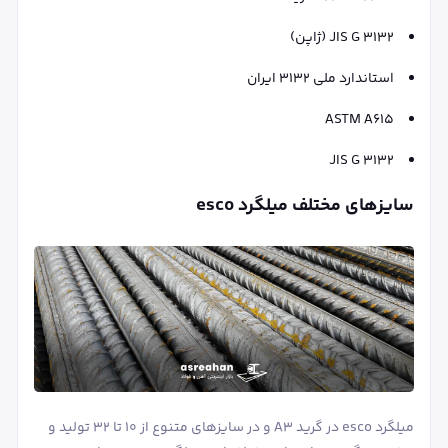
JIS G 3132 (ژاپن)
استاندارد ملی 3132 ایران
ASTM A615
JIS G 3132
سایزهای مختلف میلگرد esco
میلگرد esco در گرید A۳ و در سایزهای متنوع از ۱۰ تا ۳۲ تولید و