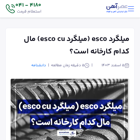
4180 - 041
استعلام قیمت
میلگرد esco (میلگرد esco cu) مال
کدام کارخانه است؟
۵ اسفند ۱۴۰۳
5
دقیقه زمان مطالعه
دانشنامه