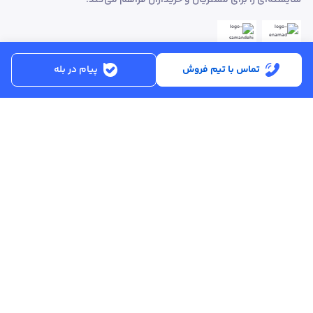
تماس با تیم فروش
پیام در بله
ساعت کاری:
شنبه تا پنجشنبه از ساعت 8:30 تا 17:00
کد پستی :
۵۱۵۶۹۱۳۶۱۶
تماس با پشتیبانی :
۳۳۲۵۰۲۸۰ - ۰۴۱
ایمیل :
info@asreahan.com
آدرس :
تبریز، خیابان امام، فلکه دانشگاه، برج بلور، طبقه ۶ واحد B
، دفتر فروش
عصرآهن