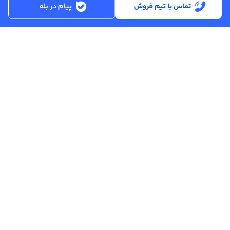
تماس با تیم فروش
پیام در بله
ساعت کاری:
شنبه تا پنجشنبه از ساعت 8:30 تا 17:00
کد پستی :
۵۱۵۶۹۱۳۶۱۶
تماس با پشتیبانی :
۳۳۲۵۰۲۸۰ - ۰۴۱
ایمیل :
info@asreahan.com
آدرس :
تبریز، خیابان امام، فلکه دانشگاه، برج بلور، طبقه ۶ واحد B
، دفتر فروش
عصرآهن
تمامی حقوق مادی و معنوی این سامانه متعلق به شرکت نوآوران تجارت
عصر صنعت آهن (
عصرآهن
) می باشد.