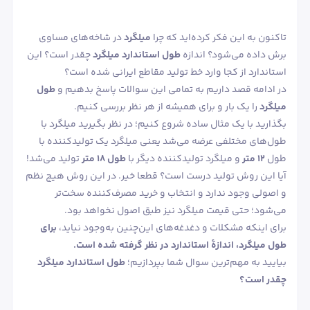
تاکنون به این فکر کرده‌اید که چرا
میلگرد
در شاخه‌های مساوی
برش داده می‌شود؟ اندازه
طول استاندارد میلگرد
چقدر است؟ این
استاندارد از کجا وارد خط تولید مقاطع ایرانی شده است؟
در ادامه قصد داریم به تمامی این سوالات پاسخ بدهیم و
طول
میلگرد
را یک بار و برای همیشه از هر نظر بررسی کنیم.
بگذارید با یک مثال ساده شروع کنیم؛ در نظر بگیرید میلگرد با
طول‌های مختلفی عرضه می‌شد یعنی میلگرد یک تولیدکننده با
طول
۱۲ متر
و میلگرد تولیدکننده دیگر با
طول ۱۸ متر
تولید می‌شد!
آیا این روش تولید درست است؟ قطعا خیر. در این روش هیچ نظم
و اصولی وجود ندارد و انتخاب و خرید مصرف‌کننده سخت‌تر
می‌شود؛ حتی قیمت میلگرد نیز طبق اصول نخواهد بود.
چرا طول میلگرد 12 است؟
ویژگی‌های ظاهری میلگرد بر اساس استاندارد 3132
برای اینکه مشکلات و دغدغه‌های این‌چنین به‌وجود نیاید،
برای
طول میلگرد، اندازۀ استاندارد در نظر گرفته شده است.
بیایید به مهم‌ترین سوال شما بپردازیم؛
طول استاندارد میلگرد
چقدر است؟