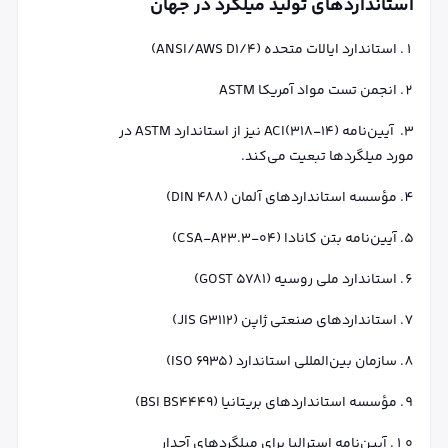
استانداردهای تولید میلگرد در جهان
استاندارد ایالات متحده (ANSI/AWS D1/4)
انجمن تست مواد آمریکا ASTM
آیین‌نامه ACI(318-14) نیز از استاندارد ASTM در
مورد میلگردها تبعیت می‌کند.
مؤسسه استانداردهای آلمان (DIN 488)
آیین‌نامه بتن کانادا (CSA-A23.3-04)
استاندارد ملی روسیه (GOST 5781)
استانداردهای صنعتی ژاپن (JIS G3112)
سازمان بین‌المللی استاندارد (ISO 6935)
مؤسسه استانداردهای بریتانیا (BSI BS4449)
آیین‌نامه استرالیا برای میلگردهای آجدار