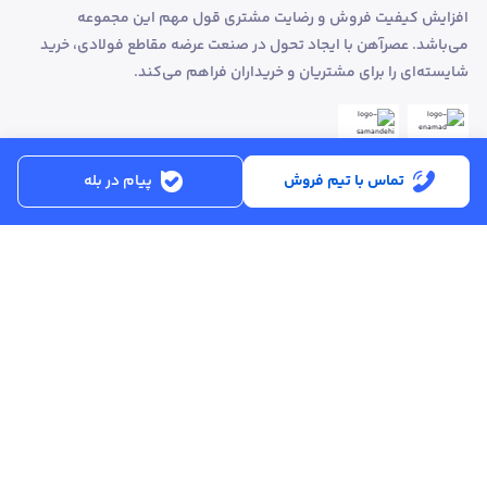
افزایش کیفیت فروش و رضایت مشتری قول مهم این مجموعه
می‌باشد. عصرآهن با ایجاد تحول در صنعت عرضه مقاطع فولادی، خرید
شایسته‌ای را برای مشتریان و خریداران فراهم می‌کند.
تماس با تیم فروش
پیام در بله
ساعت کاری:
شنبه تا پنجشنبه از ساعت 8:30 تا 17:00
کد پستی :
۵۱۵۶۹۱۳۶۱۶
تماس با پشتیبانی :
۳۳۲۵۰۲۸۰ - ۰۴۱
ایمیل :
info@asreahan.com
آدرس :
تبریز، خیابان امام، فلکه دانشگاه، برج بلور، طبقه ۶ واحد B
، دفتر فروش
عصرآهن