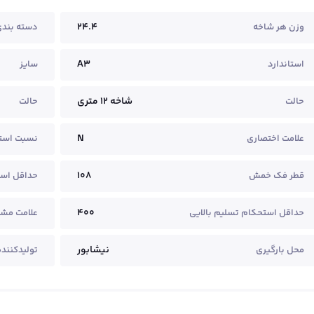
24.4
وزن هر شاخه
دسته بند
A3
استاندارد
سایز
شاخه ۱۲ متری
حالت
حالت
N
علامت اختصاری
نسبت است
108
قطر فک خمش
حداقل اس
400
حداقل استحکام تسلیم بالایی
علامت مش
نیشابور
محل بارگیری
تولیدکننده