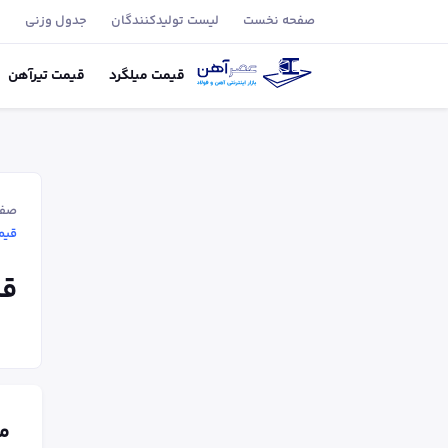
صفحه نخست
لیست تولید‌کنندگان
جدول وزنی
ب
قیمت
میلگرد
قیمت
تیر‌آهن
صفح
قیمت م
قیم
م