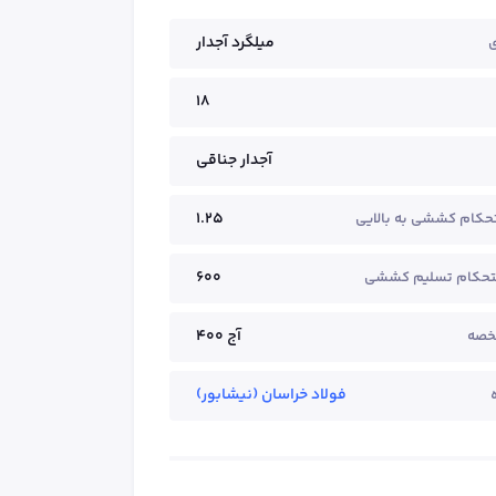
میلگرد آجدار
ی
18
آجدار جناقی
1.25
حکام کششی به بالایی
600
تحکام تسلیم کششی
آج ۴۰۰
خصه
فولاد خراسان (نیشابور)