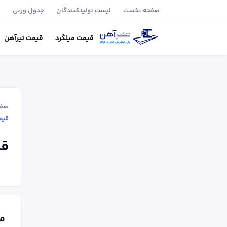
صفحه نخست
لیست تولید‌کنندگان
جدول وزنی
ب
قیمت
میلگرد
قیمت
تیر‌آهن
صفح
قیمت م
قیم
م