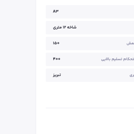
A3
شاخه ۱۲ متری
150
خمش
400
حکام تسلیم بالایی
تبریز
ری