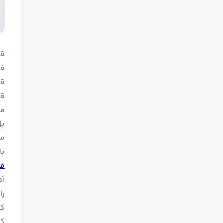
قیمت 
فو
قر
پل
من
با ت
قی
آه
را
کی