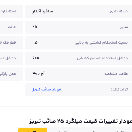
میلگرد آجدار
دسته بندی
استاندارد
25
سایز
حالت
1.5
نسبت استحکام کششی به بالایی
قطر فک 
600
حداقل استحکام تسلیم کششی
حداقل است
آج ۴۰۰
علامت مشخصه
محل بارگی
فولاد صائب تبریز
تولیدکننده
ودار تغییرات قیمت میلگرد ۲۵ صائب تبریز