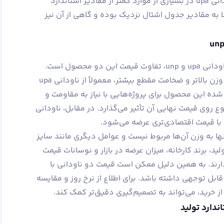
جدول اشتال نشان می‌دهد که وزن ناودانی upa در بسیاری از موارد کمتر از مقادیر استاندارد
اما وزن ناودانی unp معمولا به مقادیر جدول اشتال نزدیک بوده و گاهی از آن نیز
یکی از فاکتورهای مهم در انتخاب بین ناودانی upa و unp، تفاوت قیمت این دو محصول است.
به‌طور کلی، قیمت ناودانی unp به دلیل وزن بالاتر و ضخامت مقطع بیشتر، معمولاً از ناودانی upa
. ساختار سنگین‌تر unp باعث شده این محصول برای پروژه‌هایی با نیاز به مقاومت و
 روی قیمت نهایی آن تأثیر می‌گذارد. در مقابل، ناودانی
ته اختلاف قیمت ناودانی upa و unp تنها به وزن آن‌ها مربوط نیست و عوامل دیگری مانند سایز
ید، برند کارخانه، میزان عرضه در بازار و نوسانات قیمت
ارند. به همین دلیل ممکن است قیمت دو ناودانی با
قابل توجهی داشته باشد. برای اطلاع از نرخ روز و مقایسه
ز خرید، می‌تواند به تصمیم‌گیری دقیق‌تر کمک کند.