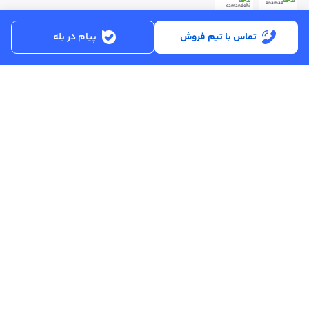
تماس با تیم فروش
پیام در بله
ساعت کاری:
شنبه تا پنجشنبه از ساعت 8:30 تا 17:00
کد پستی :
۵۱۵۶۹۱۳۶۱۶
تماس با پشتیبانی :
۳۳۲۵۰۲۸۰ - ۰۴۱
ایمیل :
info@asreahan.com
آدرس :
تبریز، خیابان امام، فلکه دانشگاه، برج بلور، طبقه ۶ واحد B
، دفتر فروش
عصرآهن
تمامی حقوق مادی و معنوی این سامانه متعلق به شرکت نوآوران تجارت