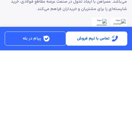
می‌باشد. عصرآهن با ایجاد تحول در صنعت عرضه مقاطع فولادی، خرید
شایسته‌ای را برای مشتریان و خریداران فراهم می‌کند.
تماس با تیم فروش
پیام در بله
ساعت کاری:
شنبه تا پنجشنبه از ساعت 8:30 تا 17:00
کد پستی :
۵۱۵۶۹۱۳۶۱۶
تماس با پشتیبانی :
۳۳۲۵۰۲۸۰ - ۰۴۱
ایمیل :
info@asreahan.com
آدرس :
تبریز، خیابان امام، فلکه دانشگاه، برج بلور، طبقه ۶ واحد B
، دفتر فروش
عصرآهن