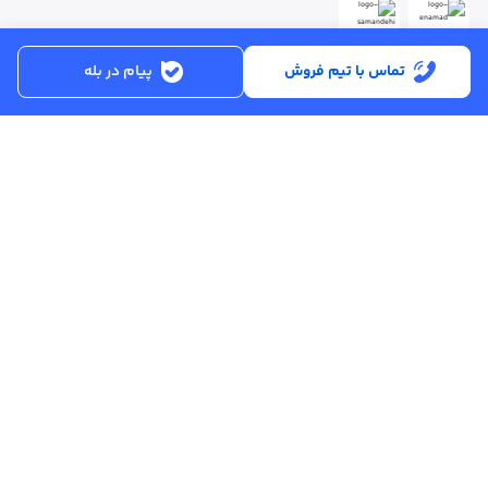
تماس با تیم فروش
پیام در بله
ساعت کاری:
شنبه تا پنجشنبه از ساعت 8:30 تا 17:00
کد پستی :
۵۱۵۶۹۱۳۶۱۶
تماس با پشتیبانی :
۳۳۲۵۰۲۸۰ - ۰۴۱
ایمیل :
info@asreahan.com
آدرس :
تبریز، خیابان امام، فلکه دانشگاه، برج بلور، طبقه ۶ واحد B
، دفتر فروش
عصرآهن
تمامی حقوق مادی و معنوی این سامانه متعلق به شرکت نوآوران تجارت