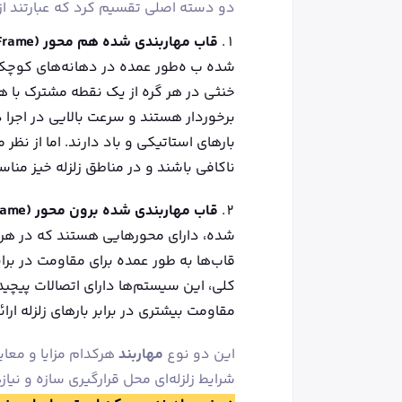
دو دسته اصلی تقسیم کرد که عبارتند از:
قاب مهاربندی شده هم‌ محور
(CBF - Concentrically Braced Frame)
شده ب ه‌طور عمده در دهانه‌های کوچک م
خنثی در هر گره از یک نقطه مشترک با هم
برخوردار هستند و سرعت بالایی در اجرا دا
بارهای استاتیکی و باد دارند. اما از نظر
ناکافی باشند و در مناطق زلزله‌ خیز منا
قاب مهاربندی شده برون‌ محور
(Eccentrically Braced Frame)
شده، دارای محورهایی هستند که در هر گ
قاب‌ها به ‌طور عمده برای مقاومت در برابر
کلی، این سیستم‌ها دارای اتصالات پیچیده‌
مقاومت بیشتری در برابر بارهای زلزله ارا
این دو نوع
مهاربند
هرکدام مزایا و معای
شرایط زلزله‌ای محل قرارگیری سازه و نی