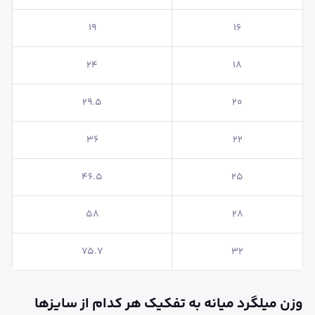
19
16
24
18
29.5
20
36
22
46.5
25
58
28
75.7
32
وزن میلگرد میانه به تفکیک هر کدام از سایزها