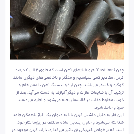
چدن (Cast iron) جزو آلیاژهای آهن است که حاوی 2 الی 4 درصد
کربن، مقادیر کمی سیلسیم و منگنز و ناخالصی‌های دیگری مانند
گوگرد و فسفر می‌باشد. چدن از ذوب سنگ آهن یا آهن خام و
ترکیب آن با ضایعات فلزات و دیگر آلیاژها به دست می‌آید. بعد از
ذوب، مخلوط مذاب در قالب‌ها ریخته می‌شود و اجازه می‌دهند
سرد و جامد شود.
این فلز به دلیل داشتن کربن بالا به عنوان یک آلیاژ ناهمگن جامد
شناخته می‌شود و حاوی چندین ماده مختلف در ریزساختار خود
است که بر خواص فیزیکی آن تاثیر می‌گذارد. ذرات کربن موجود در