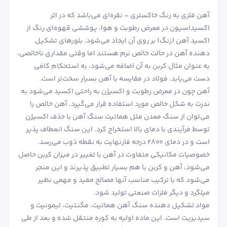
آهن فلزی به رنگ خاکستری – نقره‌ای می‌باشد که در اثر
اکسیداسیون در معرض رطوبت و هوا، پوششی قهوه‌ای رنگ از
اکسید آهن (زنگ) بر روی آن ایجاد می‌شود. بلورهای تشکیل
دهنده آهن در حالت خالص نرم هستند اما وقتی مقداری ناخالصی،
به عنوان مثال کربن به آن اضافه می‌شود، به استحکام کافی
دست می‌یابد. فولاد در مقایسه با آهن بسیار سخت‌تر است.
آهن چون در معرض رطوبت و اکسیژن به راحتی اکسید می‌شود به
ندرت به شکل خالص مورد استفاده قرار می‌گیرد. آهن خالص را
می‌توان از سنگ معدن مثل هماتیت سنگ آهن با حذف اکسیژن
توسط فرآیندی با دمای بالا استخراج کرد. این سنگ انعطاف پذیر
است و در دمای 2800 درجه فارنهایت به نقطه ذوب می‌رسد.
خصوصیات مکانیکی متفاوت در آهن با تغییر در میزان کربن حاصل
می‌شود، آهن و کربن با هم بسیار تطبیق پذیرند و این منجر
می‌شود که با ترکیب مناسب آنها مصالح مفید و مهمی نظیر
میلگرد و دیگر فلزات صنعتی تولید شود.
مواد تشکیل دهنده سنگ آهن هماتیت، مگنتیت، لیمونیت و
سیدیریت است. این ماده اولیه به کوره منتقل شده و بعد از طی