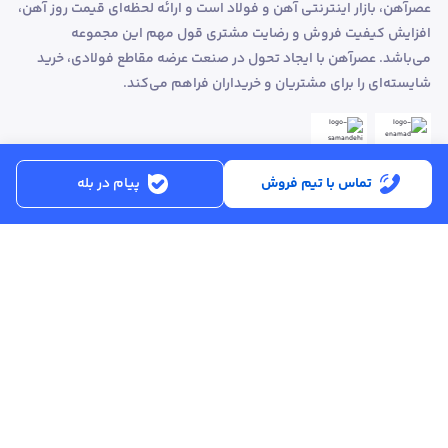
عصرآهن، بازار اینترنتی آهن و فولاد است و ارائه لحظه‌ای قیمت روز آهن،
افزایش کیفیت فروش و رضایت مشتری قول مهم این مجموعه
می‌باشد. عصرآهن با ایجاد تحول در صنعت عرضه مقاطع فولادی، خرید
شایسته‌ای را برای مشتریان و خریداران فراهم می‌کند.
تماس با تیم فروش
پیام در بله
ساعت کاری:
شنبه تا پنجشنبه از ساعت 8:30 تا 17:00
کد پستی :
۵۱۵۶۹۱۳۶۱۶
تماس با پشتیبانی :
۳۳۲۵۰۲۸۰ - ۰۴۱
ایمیل :
info@asreahan.com
آدرس :
تبریز، خیابان امام، فلکه دانشگاه، برج بلور، طبقه ۶ واحد B
، دفتر فروش