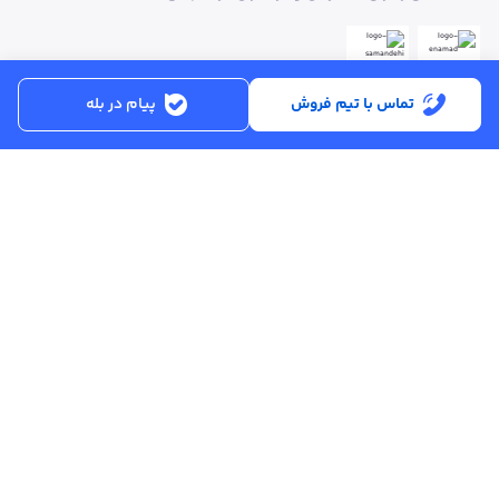
تماس با تیم فروش
پیام در بله
ساعت کاری:
شنبه تا پنجشنبه از ساعت 8:30 تا 17:00
کد پستی :
۵۱۵۶۹۱۳۶۱۶
تماس با پشتیبانی :
۳۳۲۵۰۲۸۰ - ۰۴۱
ایمیل :
info@asreahan.com
آدرس :
تبریز، خیابان امام، فلکه دانشگاه، برج بلور، طبقه ۶ واحد B
، دفتر فروش
عصرآهن