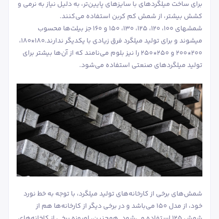
برای ساخت میلگردهای با سایزهای پایین‌تر، به دلیل نیاز به نرمی و
کشش بیشتر، از شمش کم کربن استفاده می‌کنند.
شمش‎های 100، 120، 125، 130، 150 و 160 جز بیلت‌ها محسوب
می‎شوند و برای تولید میلگرد فرق زیادی با یکدیگر ندارند.180*180،
200*200 و 250*250 را نیز بلوم می‌نامند که از آن‌ها بیشتر برای
تولید میلگردهای صنعتی استفاده می‌شود.
شمش‌های برخی از کارخانه‌های تولید میلگرد، با توجه به خط نورد
خود، از مدل 150 می‌باشد و در برخی دیگر از کارخانه‌ها هم از
شمش 125 استفاده می‌شود. همچنین، امروزه برخی از کاخانه‌های