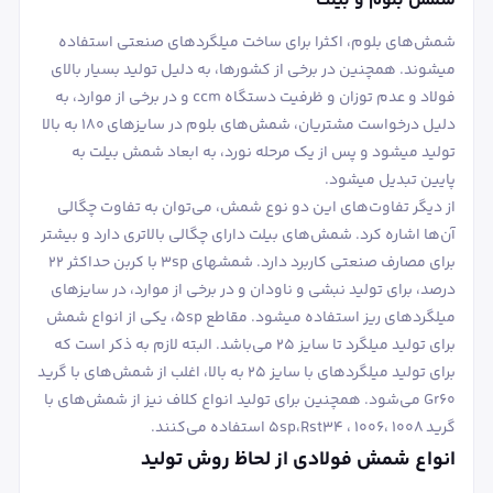
شمش بلوم و بیلت
شمش‌های بلوم، اکثرا برای ساخت میلگردهای صنعتی استفاده
می‎شوند. همچنین در برخی از کشورها، به دلیل تولید بسیار بالای
فولاد و عدم توزان و ظرفیت دستگاه ccm و در برخی از موارد، به
دلیل درخواست مشتریان، شمش‌های بلوم در سایزهای 180 به بالا
تولید می‎شود و پس از یک مرحله نورد، به ابعاد شمش بیلت به
پایین تبدیل می‎شود.
از دیگر تفاوت‌های این دو نوع شمش، می‌توان به تفاوت چگالی
آن‌ها اشاره کرد. شمش‌های بیلت دارای چگالی بالاتری دارد و بیشتر
برای مصارف صنعتی کاربرد دارد. شمش‎های 3sp با کربن حداکثر 22
درصد، برای تولید نبشی و ناودان و در برخی از موارد، در سایزهای
میلگردهای ریز استفاده می‎شود. مقاطع 5sp، یکی از انواع شمش
برای تولید میلگرد تا سایز 25 می‌باشد. البته لازم به ذکر است که
برای تولید میلگردهای با سایز 25 به بالا، اغلب از شمش‌های با گرید
Gr60 می‌شود. همچنین برای تولید انواع کلاف نیز از شمش‌های با
گرید 5sp،Rst34 ، 1006، 1008 استفاده می‌کنند.
انواع شمش فولادی از لحاظ روش تولید