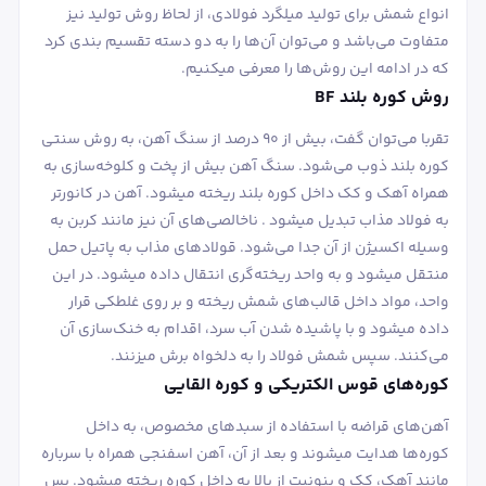
انواع شمش برای تولید میلگرد فولادی، از لحاظ روش تولید نیز
متفاوت می‎‌باشد و می‌توان آن‌ها را به دو دسته تقسیم بندی کرد
که در ادامه این روش‎‌ها را معرفی می‎کنیم.
روش کوره بلند BF
تقربا می‌توان گفت، بیش از 90 درصد از سنگ آهن، به روش سنتی
کوره بلند ذوب می‌شود. سنگ آهن بیش از پخت و کلوخه‌سازی به
همراه آهک و کک داخل کوره بلند ریخته می‎شود. آهن در کانورتر
به فولاد مذاب تبدیل می‎شود . ناخالصی‌های آن نیز مانند کربن به
وسیله اکسیژن از آن جدا می‌شود. قولادهای مذاب به پاتیل حمل
منتقل می‎شود و به واحد ریخته‌گری انتقال داده می‎شود. در این
واحد، مواد داخل قالب‌های شمش ریخته و بر روی غلطکی قرار
داده می‎شود و با پاشیده شدن آب سرد، اقدام به خنک‌سازی آن
می‌کنند. سپس شمش فولاد را به دلخواه برش می‎زنند.
کوره‌های قوس الکتریکی و کوره القایی
آهن‌های قراضه با استفاده از سبدهای مخصوص، به داخل
کوره‌ها هدایت می‎شوند و بعد از آن، آهن اسفنجی همراه با سرباره
مانند آهک، کک و بنونیت از بالا به داخل کوره ریخته می‎شود. پس