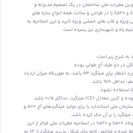
 مقررات ملی ساختمان در یک تصمیم مدبرانه و
هوشمندانه استفاده از میلگردهای S500 و S520 را در طراحی و ساخت همه انواع سازه های
ی ویژه و قاب های خمشی ویژه تأیید و این اصلاحیه به
رم راه و شهرسازی نیز رسیده است.
د به شرح زیر است:
2- شکل پذیری میلگرد حداقل در حد مورد انتظار برای میلگرد A3 باشد، به طوریکه میزان ازدیاد
C) میلگرد، حداکثر 0/5 باشد.
۴- کارخانه تولید کننده میلگرد، گواهی سازمان ملی استاندارد را برای تولید میلگردهای آج ۵۰۰ و
توجه شود که معیار شکل پذیری برای فولاد S500 و S520 در اصلاحیه مقررات ملی فراتر از این
معیار در استاندارد ملی ایران در نظر گرفته شده و شاخص لازم برای شکل پذیری میلگرد از ۱۳ به