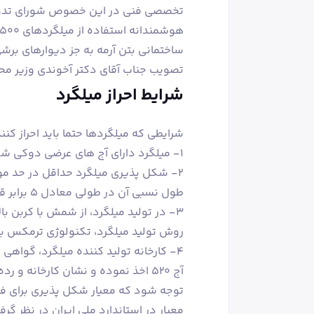
تخصصی فنی در این خصوص شورای تدوین
ساختمانی بتن آرمه به جز دیوارهای برش
تصویب جناب آقای دکتر آخوندی وزیر محت
شرایط احراز میلگرد
شرایطی که میلگردها حتما باید احراز کنن
1- میلگرد دارای آج های عرضی دوکی شکل در دو طرف آج طولی بوده
طول نسبی آن در طولی معادل ۵ برابر قطر، حداقل ۱۶٪ باشد.
3- در تولید میلگرد، از شمش با کربن بالا استفاده نشود.
روش تولید میلگرد، تکنولوژی ترمکس بوده و کربن معادل (E
آج ۵۲۰ اخذ نموده و نشان کارخانه و رده میلگرد را بر آن حک کرده باشد.