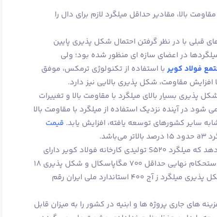
قاومت بالا، مقادير حداقل میلگرد لازم برای دال را
ی قبلی با در نظر گرفتن احتمال شکل پذیری پایین
یلگردها در اعضای سازه ای منظور شده بود؛ ولی
مع فولاد کویر
با استفاده از تکنولوژی ترمکس، موفق
 افزایش مقاومت، شکل پذیری بالایی نیز دارد.
 پذیری بسیار بالای میلگرد با مقاومت بالا و تغییرات
 شود در آینده نزدیک استفاده از میلگرد با مقاومت بالا
به سایر کشورهای توسعه یافته، افزایش یابد.
قیمت
‌باشد.
نتایج تست های آزمایشگاهی نشان می دهد که میلگرد S520 تولیدی کارخانه فولاد کویر دارای
تنش تسلیم حداقل ۵۵۰ مگاپاسکال و استحکام نهایی حداقل ۷۰۰ مگاپاسکال و شکل پذیری ۱۸
درصد می باشد که حتی در مقایسه با شکل پذیری میلگرد ز آج ۴۰۰ استاندارد ملی ایران رقم
طور قطع مصرف میلگردهای 520 S هزینه های جاری پروژه ها و ابنیه در کشور را به میزان قابل