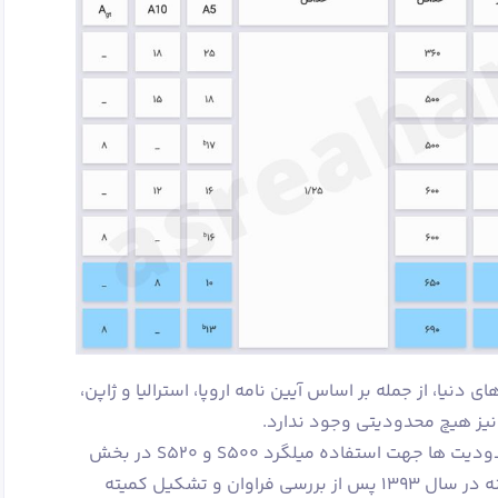
دنیا، از جمله بر اساس آیین نامه اروپا، استرالیا و ژاپن،
در مقررات ملی ساختمان ایران برخی محدودیت ها جهت استفاده میلگرد S500 و S520 در بخش
هایی از سازه وجود داشت که خوشبختانه در سال ۱۳۹۳ پس از بررسی فراوان و تشکیل کمیته