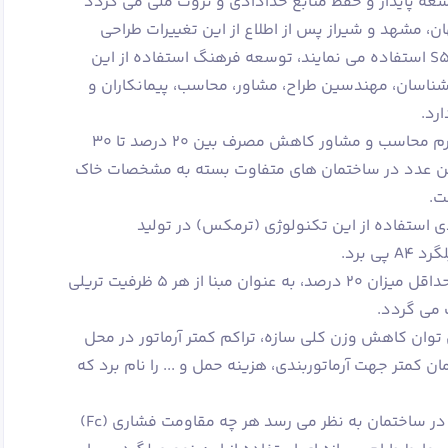
ه پایدار و حفظ منابع خدادادی و ثروت ملی می گردد
ن، مشهد و شیراز پس از اطلاع از این تغییرات طراحی
مجدد شده و در حال حاضر از میلگرد S520 استفاده می نمایند، توسعه فرهنگ استفاده از این
رشناسان، مهندسین طراح، مشاور، محاسب، پیمانکاران و
رد.
اساتید مجرب دانشگاه و مهندسین محترم محاسب و مشاور کاهش مصرف بین 20 درصد تا 30
این عدد در ساختمان های متفاوت بسته به مشخصات خاک
ت.
ی استفاده از این تکنولوژی (ترمکس) در تولید
 برد.
چرا که با کاهش مصرف میلگرد حتی در حداقل میزان 20 درصد، به عنوان مبنا از هر 5 ظرفیت تریلی
ر مزایای استفاده از میلگرد A4 می توان کاهش وزن کلی سازه، تراکم کمتر آرماتور در محل
ن کمتر جهت آرماتوربندی، هزینه حمل و ... را نام برد که
در خصوص استفاده بهینه از آرماتور A4 در ساختمان به نظر می رسد هر چه مقاومت فشاری (Fc)