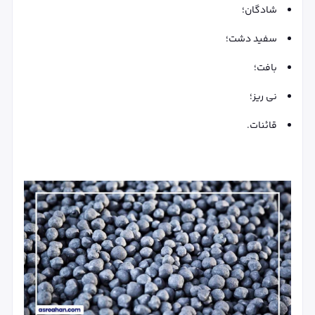
شادگان؛
سفید دشت؛
بافت؛
نی ریز؛
قائنات.