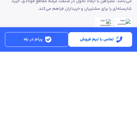
می‌باشد. عصرآهن با ایجاد تحول در صنعت عرضه مقاطع فولادی، خرید
شایسته‌ای را برای مشتریان و خریداران فراهم می‌کند.
تماس با تیم فروش
پیام در بله
ساعت کاری:
شنبه تا پنجشنبه از ساعت 8:30 تا 17:00
کد پستی :
۵۱۵۶۹۱۳۶۱۶
تماس با پشتیبانی :
۳۳۲۵۰۲۸۰ - ۰۴۱
ایمیل :
info@asreahan.com
آدرس :
تبریز، خیابان امام، فلکه دانشگاه، برج بلور، طبقه ۶ واحد B
، دفتر فروش
عصرآهن