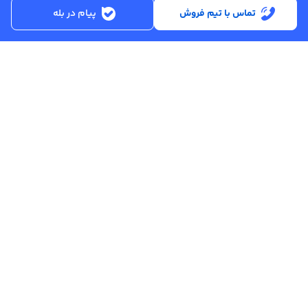
تماس با تیم فروش
پیام در بله
ساعت کاری:
شنبه تا پنجشنبه از ساعت 8:30 تا 17:00
کد پستی :
۵۱۵۶۹۱۳۶۱۶
تماس با پشتیبانی :
۳۳۲۵۰۲۸۰ - ۰۴۱
ایمیل :
info@asreahan.com
آدرس :
تبریز، خیابان امام، فلکه دانشگاه، برج بلور، طبقه ۶ واحد B
، دفتر فروش
عصرآهن
تمامی حقوق مادی و معنوی این سامانه متعلق به شرکت نوآوران تجارت
عصر صنعت آهن (
عصرآهن
) می باشد.