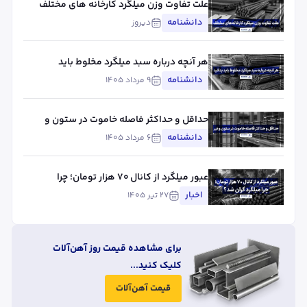
علت تفاوت وزن میلگرد کارخانه های مختلف
چیست؟ بررسی استاندارد، تلورانس و عوامل
دانشنامه
دیروز
مؤثر
هر آنچه درباره سبد میلگرد مخلوط باید
بدانید
دانشنامه
۹ مرداد ۱۴۰۵
حداقل و حداکثر فاصله خاموت در ستون و
تیر
دانشنامه
۶ مرداد ۱۴۰۵
عبور میلگرد از کانال ۷۰ هزار تومان؛ چرا
میلگرد گران شد؟
اخبار
۲۷ تیر ۱۴۰۵
برای مشاهده قیمت روز آهن‌آلات
کلیک کنید...
قیمت آهن‌آلات