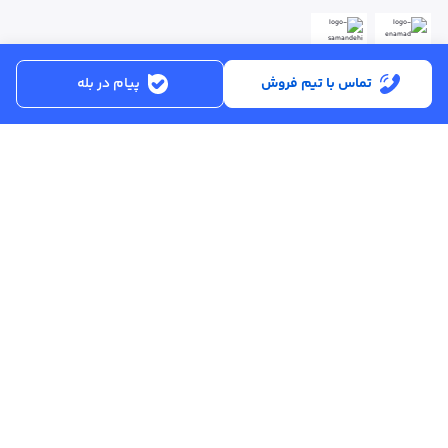
تماس با تیم فروش
پیام در بله
ساعت کاری:
شنبه تا پنجشنبه از ساعت 8:30 تا 17:00
کد پستی :
۵۱۵۶۹۱۳۶۱۶
تماس با پشتیبانی :
۳۳۲۵۰۲۸۰ - ۰۴۱
ایمیل :
info@asreahan.com
آدرس :
تبریز، خیابان امام، فلکه دانشگاه، برج بلور، طبقه ۶ واحد B
، دفتر فروش
عصرآهن