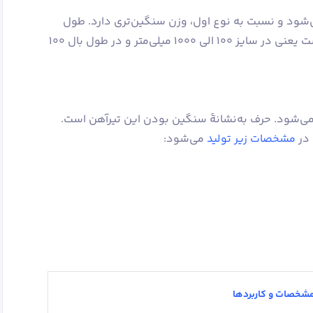
ام IPB یا HEB شناخته می‌شود و نسبت به نوع اول، وزن سنگین‌تری دارد. طول
بال و سایز هاش سنگین مانند سبک است یعنی در سایز 100 الی 1000 میلی‌متر و در طول بال 100
ا نام IPBV یا HEM شناخته می‌شود. حرف به‌نشانۀ سنگین بودن این تیرآهن است.
 در
مشخصات زیر تولید
می‌شود: