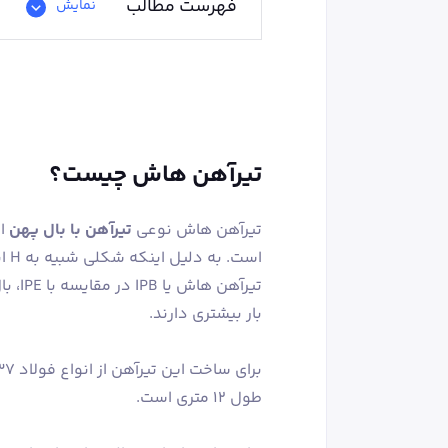
فهرست مطالب
نمایش
تیرآهن هاش چیست؟
تیرآهن هاش نوعی
تیرآهن با بال پهن
اس
است. به دلیل اینکه شکلی شبیه به H انگلیسی دارند به این نام، اسم‌گذاری شده‌اند.
تیرآه
بار بیشتری دارند.
برای ساخت این تیرآهن از انواع فولاد st44، st37 و
طول 12 متری است.