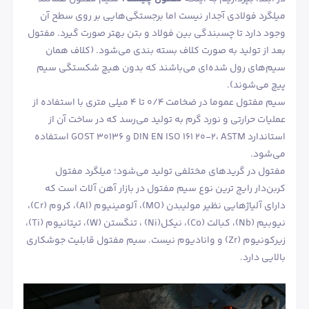
میلگرد فولادی آجدار نیست اما برجستگی‌هایی بر روی سطح آن
وجود دارد تا چسبندگی بین فولاد و بتن بهتر صورت گیرد. مفتول
بعد از تولید به صورت کلاف بسته بندی می‌شود. (کلاف همان
سیم‌های رول شده‌ای می‌باشند که بدون هیچ شکستگی سیم
پیچ می‌شوند).
سیم مفتول عموما در ضخامت 0/4 تا 4 میلی متری با استفاده از
عملیات حرارتی و نورد گرم به تولید می‌رسد که در ساخت آن از
استاندارد DIN EN ISO 161 20-2، ASTM و GOST 30136 استفاده
می‌شود.
مفتول در گریدهای مختلفی تولید می‌شود؛ میلگرد مفتول
کربن‌دار رایج ترین نوع سیم مفتول در بازار آهن آلات است که
دارای آلیاژهایی نظیر مولیبدن (MO)، آلومینیوم (Al)، کروم (Cr)،
نیوبیم (Nb)، کبالت (Co)، نیکل(Ni) ، تنگستن (W)، تیتانیوم (Ti)،
زیرکونیوم (Zr) و وانادیوم نیست. سیم مفتول قابلیت جوشکاری
بالایی دارد.